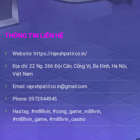
THÔNG TIN LIÊN HỆ
Website: https://rajeshpatil.co.in/
Địa chỉ: 22 Ng. 266 Đội Cấn, Cống Vị, Ba Đình, Hà Nội,
Việt Nam
Email:
rajeshpatil.co.in@gmail.com
Phone: 0972944945
Hastag: #m88vin, #cong_game_m88vin,
#m88vin_game, #m88vin_casino