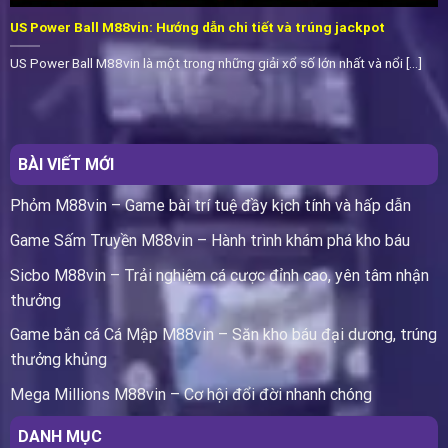
US Power Ball M88vin: Hướng dẫn chi tiết và trúng jackpot
US Power Ball M88vin là một trong những giải xổ số lớn nhất và nổi [...]
BÀI VIẾT MỚI
Phỏm M88vin – Game bài trí tuệ đầy kịch tính và hấp dẫn
Game Sấm Truyền M88vin – Hành trình khám phá kho báu
Sicbo M88vin – Trải nghiệm cá cược đỉnh cao, yên tâm nhận
thưởng
Game bắn cá Cá Mập M88vin – Săn kho báu đại dương, trúng
thưởng khủng
Mega Millions M88vin – Cơ hội đổi đời nhanh chóng
DANH MỤC