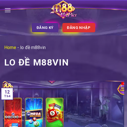
ĐĂNG KÝ
ĐĂNG NHẬP
Home
-
lo đề m88vin
LO ĐỀ M88VIN
12
Th4