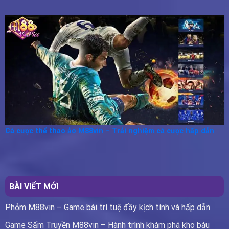
Cá cược thể thao ảo M88vin – Trải nghiệm cá cược hấp dẫn
BÀI VIẾT MỚI
Phỏm M88vin – Game bài trí tuệ đầy kịch tính và hấp dẫn
Game Sấm Truyền M88vin – Hành trình khám phá kho báu