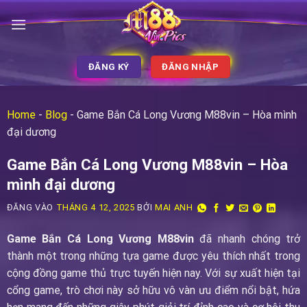
ĐĂNG KÝ
ĐĂNG NHẬP
Home
-
Blog
-
Game Bắn Cá Long Vương M88vin – Hòa mình
đại dương
Game Bắn Cá Long Vương M88vin – Hòa
mình đại dương
ĐĂNG VÀO
THÁNG 4 12, 2025
BỞI
MAI ANH
Game Bắn Cá Long Vương M88vin
đã nhanh chóng trở
thành một trong những tựa game được yêu thích nhất trong
cộng đồng game thủ trực tuyến hiện nay. Với sự xuất hiện tại
cổng game, trò chơi này sở hữu vô vàn ưu điểm nổi bật, hứa