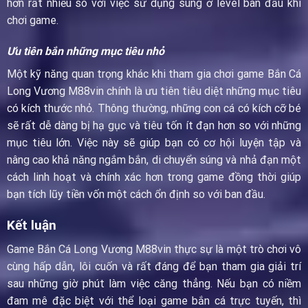
hơn rất nhiều so với việc sử dụng súng ở level ban đầu khi
chơi game.
Ưu tiên bắn những mục tiêu nhỏ
Một kỹ năng quan trọng khác khi tham gia chơi game Bắn Cá
Long Vương M88vin chính là ưu tiên tiêu diệt những mục tiêu
có kích thước nhỏ. Thông thường, những con cá có kích cỡ bé
sẽ rất dễ dàng bị hạ gục và tiêu tốn ít đạn hơn so với những
mục tiêu lớn. Việc này sẽ giúp bạn có cơ hội luyện tập và
nâng cao khả năng ngắm bắn, di chuyển súng và nhả đạn một
cách linh hoạt và chính xác hơn trong game đồng thời giúp
bạn tích lũy tiền vốn một cách ổn định so với ban đầu.
Kết luận
Game Bắn Cá Long Vương M88vin thực sự là một trò chơi vô
cùng hấp dẫn, lôi cuốn và rất đáng để bạn tham gia giải trí
sau những giờ phút làm việc căng thẳng. Nếu bạn có niềm
đam mê đặc biệt với thể loại game bắn cá trực tuyến, thì