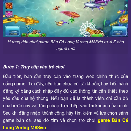
Hướng dẫn chơi game Bắn Cá Long Vương M88vin từ A-Z cho
người mới
Bước 1: Truy cập vào trò chơi
Đầu tiên, bạn cần truy cập vào trang web chính thức của
cổng game. Tại đây, nếu bạn chưa có tài khoản, hãy tiến hành
đăng ký bằng cách nhập đầy đủ các thông tin cần thiết theo
yêu cầu của hệ thống. Nếu bạn đã là thành viên, chỉ cần bỏ
qua bước này và đăng nhập trực tiếp vào tài khoản của mình.
Sau khi đăng nhập thành công, hãy tìm kiếm và lựa chọn sảnh
game bắn cá, sau đó tìm và chọn trò chơi
game Bắn Cá
Long Vương M88vin
.