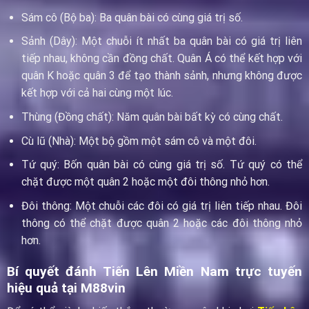
Sám cô (Bộ ba): Ba quân bài có cùng giá trị số.
Sảnh (Dây): Một chuỗi ít nhất ba quân bài có giá trị liên
tiếp nhau, không cần đồng chất. Quân Á có thể kết hợp với
quân K hoặc quân 3 để tạo thành sảnh, nhưng không được
kết hợp với cả hai cùng một lúc.
Thùng (Đồng chất): Năm quân bài bất kỳ có cùng chất.
Cù lũ (Nhà): Một bộ gồm một sám cô và một đôi.
Tứ quý: Bốn quân bài có cùng giá trị số. Tứ quý có thể
chặt được một quân 2 hoặc một đôi thông nhỏ hơn.
Đôi thông: Một chuỗi các đôi có giá trị liên tiếp nhau. Đôi
thông có thể chặt được quân 2 hoặc các đôi thông nhỏ
hơn.
Bí quyết đánh Tiến Lên Miền Nam trực tuyến
hiệu quả tại M88vin