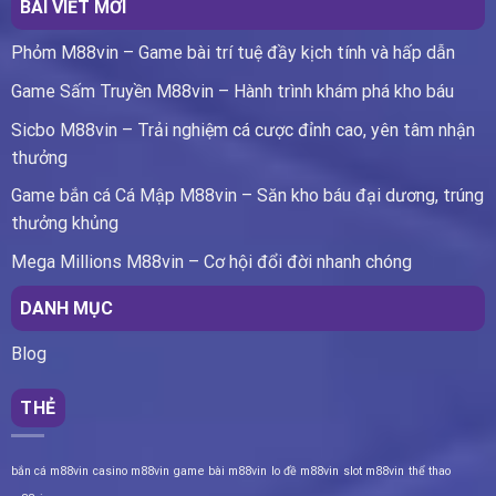
BÀI VIẾT MỚI
Phỏm M88vin – Game bài trí tuệ đầy kịch tính và hấp dẫn
Game Sấm Truyền M88vin – Hành trình khám phá kho báu
Sicbo M88vin – Trải nghiệm cá cược đỉnh cao, yên tâm nhận
thưởng
Game bắn cá Cá Mập M88vin – Săn kho báu đại dương, trúng
thưởng khủng
Mega Millions M88vin – Cơ hội đổi đời nhanh chóng
DANH MỤC
Blog
THẺ
bắn cá m88vin
casino m88vin
game bài m88vin
lo đề m88vin
slot m88vin
thể thao