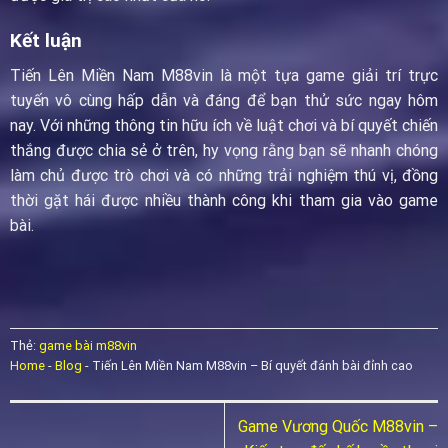
Kết luận
Tiến Lên Miền Nam M88vin là một tựa game giải trí trực
tuyến vô cùng hấp dẫn và đáng để bạn thử sức ngay hôm
nay. Với những thông tin hữu ích về luật chơi và bí quyết chiến
thắng được chia sẻ ở trên, hy vọng rằng bạn sẽ nhanh chóng
làm chủ được trò chơi và có những trải nghiệm thú vị, đồng
thời gặt hái được nhiều thành công khi tham gia vào game
bài.
Thẻ:
game bài m88vin
Home
-
Blog
-
Tiến Lên Miền Nam M88vin – Bí quyết đánh bài đỉnh cao
Game Vương Quốc M88vin –