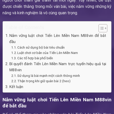
người chơi tham gia tranh tài mỗi ngày. Tuy nhiên, để đạt
được chiến thắng trong mỗi ván bài, việc nắm vững những kỹ
năng và kinh nghiệm là vô cùng quan trọng.
Table of Contents
Nắm vững luật chơi Tiến Lên Miền Nam M88vin để bắt
đầu
Cách sử dụng bộ bài tiêu chuẩn
Luật chơi cơ bản của Tiến Lên Miền Nam
Các tổ hợp bài phổ biến
Bí quyết đánh Tiến Lên Miền Nam trực tuyến hiệu quả tại
M88vin
Sử dụng lá bài mạnh một cách thông minh
Thận trọng khi giữ quân bài 2 (heo)
Kết luận
Nắm vững luật chơi Tiến Lên Miền Nam M88vin
để bắt đầu