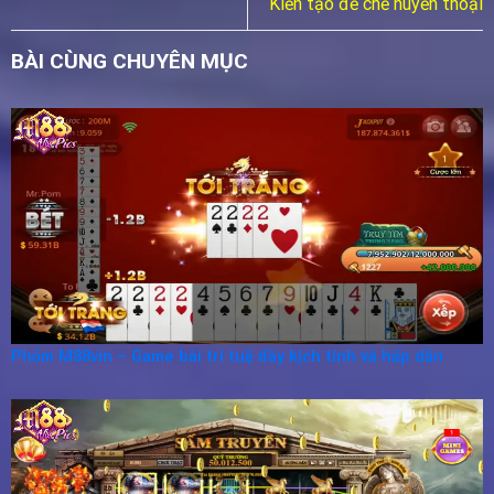
Kiến tạo đế chế huyền thoại
BÀI CÙNG CHUYÊN MỤC
Phỏm M88vin – Game bài trí tuệ đầy kịch tính và hấp dẫn