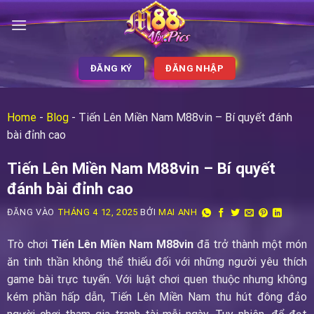
ĐĂNG KÝ
ĐĂNG NHẬP
Home
-
Blog
-
Tiến Lên Miền Nam M88vin – Bí quyết đánh
bài đỉnh cao
Tiến Lên Miền Nam M88vin – Bí quyết
đánh bài đỉnh cao
ĐĂNG VÀO
THÁNG 4 12, 2025
BỞI
MAI ANH
Trò chơi
Tiến Lên Miền Nam M88vin
đã trở thành một món
ăn tinh thần không thể thiếu đối với những người yêu thích
game bài trực tuyến. Với luật chơi quen thuộc nhưng không
kém phần hấp dẫn, Tiến Lên Miền Nam thu hút đông đảo