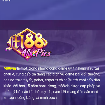
m88vin
M88vin
là một trong những cổng game uy tín hàng đầu tại
châu Á, cung cấp đa dạng các dịch vụ game bài đổi thưởng,
casino trực tuyến, poker, esports và nhiều trò chơi hấp dẫn
khác. Với hơn 15 năm hoạt động, m88vin được cấp phép và
quản lý bởi các tổ chức uy tín, cam kết mang đến sân chơi
an toàn, công bằng và minh bạch.